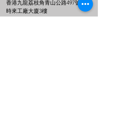
香港九龍荔枝角青山公路497號
時來工廠大廈3樓
+852-38994178
info@patchworkhk.com
名
姓
電子郵件