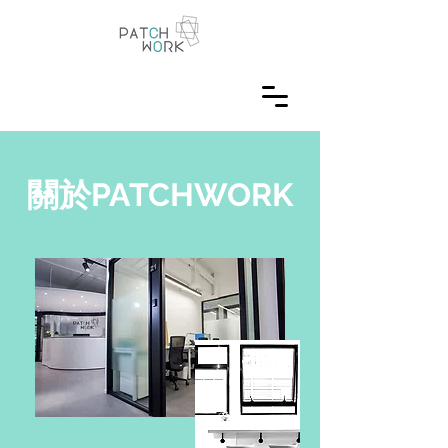
關於PATCHWORK